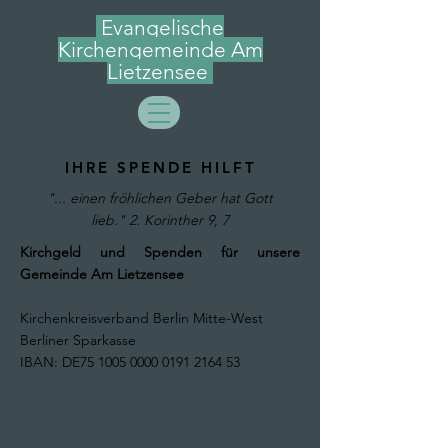
Evangelische
Kirchengemeinde Am
Lietzensee
IHRE SPENDE HILFT
"... einen fröhlichen Geber hat Gott
lieb." 2. Korinther 9, 7
Kirchgeld und Spenden für unsere
Gemeinde Am Lietzensee
Kirchenkreisverband Berlin Mitte-West
Berliner Sparkasse
IBAN: DE75
1005 0000 0191 2164
53