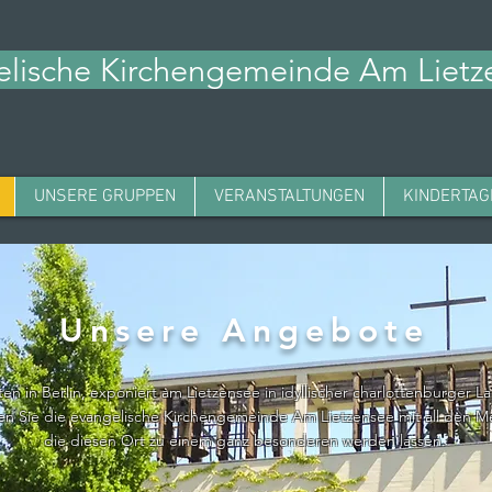
lische Kirchengemeinde Am Liet
UNSERE GRUPPEN
VERANSTALTUNGEN
KINDERTAG
Unsere Angebote
ten in Berlin, exponiert am Lietzensee in idyllischer charlottenburger L
den Sie die evangelische Kirchengemeinde Am Lietzensee mit all den 
die diesen Ort zu einem ganz besonderen werden lassen.