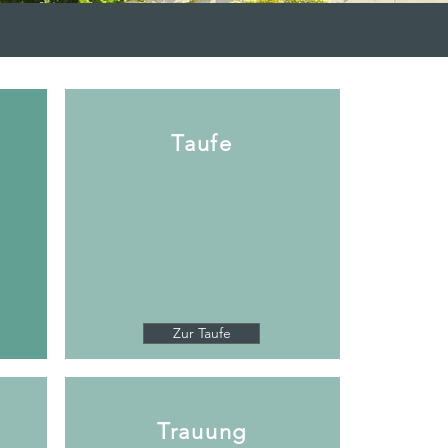
Taufe
n
Zur Taufe
Trauung