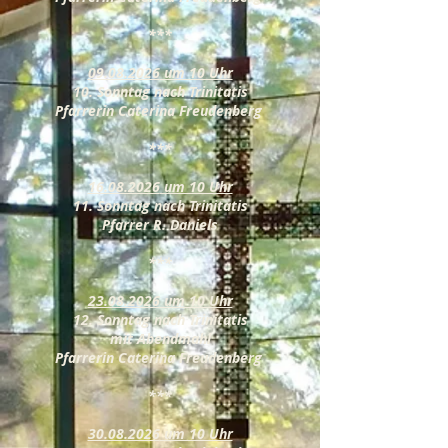
***
09.08.2026
um 10 Uhr
10. Sonntag nach Trinitatis
Pfarrerin Caterina Freudenberg
***
16.08.2026
um 10 Uhr
11. Sonntag nach Trinitatis
Pfarrer R. Daniels
***
23.08.2026
um 10 Uhr
12. Sonntag nach Trinitatis
mit Abendmahl
Pfarrerin Caterina Freudenberg
***
30.08.2026
um 10 Uhr